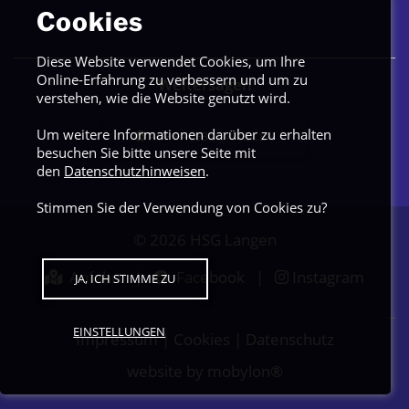
Cookies
Diese Website verwendet Cookies, um Ihre
Online-Erfahrung zu verbessern und um zu
Weitersagen
verstehen, wie die Website genutzt wird.
Um weitere Informationen darüber zu erhalten
AUF FACEBOOK TEILEN
besuchen Sie bitte unsere Seite mit
den
Datenschutzhinweisen
.
Stimmen Sie der Verwendung von Cookies zu?
© 2026
HSG Langen
Anfahrt
|
Facebook
|
Instagram
JA, ICH STIMME ZU
EINSTELLUNGEN
Impressum
|
Cookies
|
Datenschutz
website by mobylon®