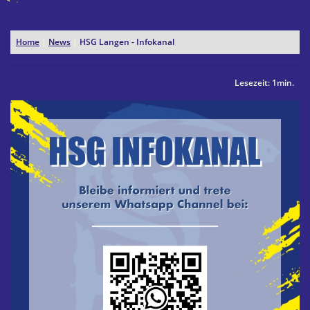
Home
|
News
|
HSG Langen - Infokanal
Lesezeit: 1min.