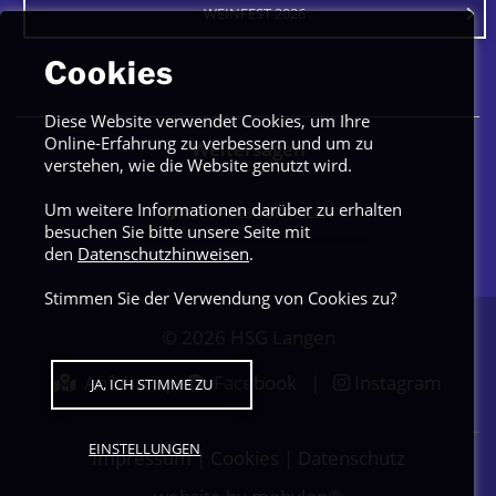
WEINFEST 2026
Cookies
Diese Website verwendet Cookies, um Ihre
Online-Erfahrung zu verbessern und um zu
Weitersagen
verstehen, wie die Website genutzt wird.
Um weitere Informationen darüber zu erhalten
AUF FACEBOOK TEILEN
besuchen Sie bitte unsere Seite mit
den
Datenschutzhinweisen
.
Stimmen Sie der Verwendung von Cookies zu?
© 2026
HSG Langen
Anfahrt
|
Facebook
|
Instagram
JA, ICH STIMME ZU
EINSTELLUNGEN
Impressum
|
Cookies
|
Datenschutz