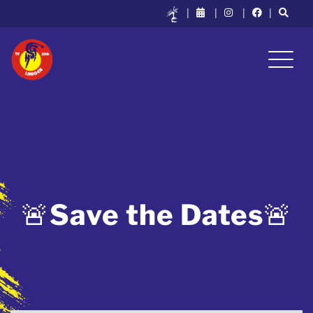
|
|
|
|
🚨Save the Dates🚨