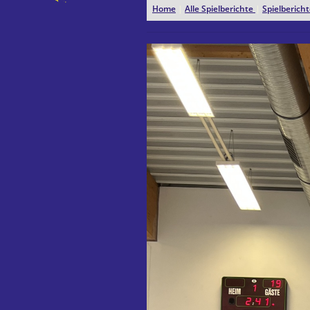
Home
|
Alle Spielberichte
|
Spielberic