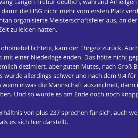
zwang Langen Trebur deutlich, während Arheilge
 damit die HSG nicht mehr vom ersten Platz ver
ontan organisierte Meisterschaftsfeier aus, an d
eit zu leiden hatten.
koholnebel lichtete, kam der Ehrgeiz zurück. Auc
ht mit einer Niederlage enden. Das hätte nicht ge
emlich dezimiert, aber guten Mutes, nach Groß B
 wurde allerdings schwer und nach dem 9:4 für 
h wenn etwas die Mannschaft auszeichnet, dann is
ben. Und so wurde es am Ende doch noch knappe
rhältnis von plus 237 sprechen für sich, auch we
s es sich hier darstellt.