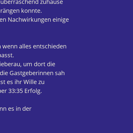
n überraschend zuhause
drängen konnte.
eren Nachwirkungen einige
h wenn alles entschieden
passt.
ieberau, um dort die
die Gastgeberinnen sah
t es ihr Wille zu
r 33:35 Erfolg.
nn es in der