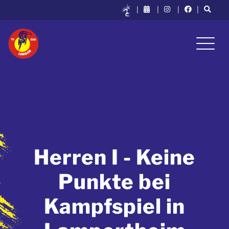
|
|
|
|
Herren I - Keine
Punkte bei
Kampfspiel in