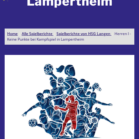
Lampertheim
Home
|
Alle Spielberichte
|
Spielberichte von HSG Langen
|
Herren I -
Keine Punkte bei Kampfspiel in Lampertheim