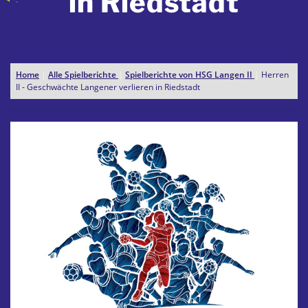
in Riedstadt
Home
|
Alle Spielberichte
|
Spielberichte von HSG Langen II
|
Herren
II - Geschwächte Langener verlieren in Riedstadt