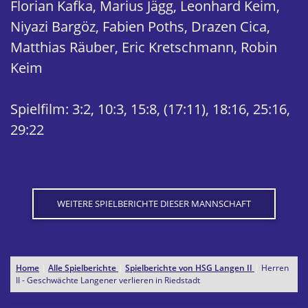
Florian Kafka, Marius Jägg, Leonhard Keim,
Niyazi Bargöz, Fabien Poths, Drazen Cica,
Matthias Räuber, Eric Kretschmann, Robin
Keim
Spielfilm: 3:2, 10:3, 15:8, (17:11), 18:16, 25:16,
29:22
WEITERE SPIELBERICHTE DIESER MANNSCHAFT
Home
|
Alle Spielberichte
|
Spielberichte von HSG Langen II
|
Herren
II - Geschwächte Langener verlieren in Riedstadt