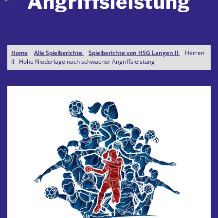
Angriffsleistung
Home
|
Alle Spielberichte
|
Spielberichte von HSG Langen II
|
Herren
II - Hohe Niederlage nach schwacher Angriffsleistung