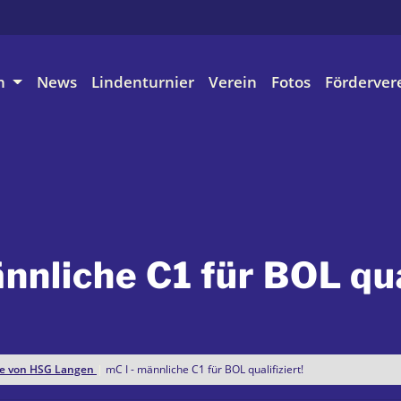
n
News
Lindenturnier
Verein
Fotos
Förderver
nnliche C1 für BOL qua
hte von HSG Langen
|
mC I - männliche C1 für BOL qualifiziert!