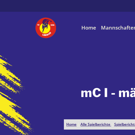
Home
Mannschafte
mC I - mä
Home
|
Alle Spielberichte
|
Spielberic