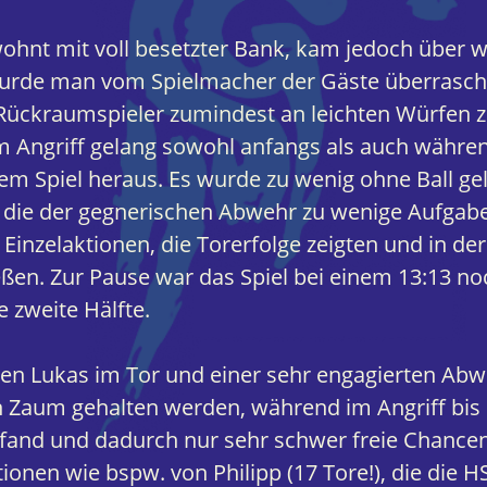
hnt mit voll besetzter Bank, kam jedoch über we
ll wurde man vom Spielmacher der Gäste überrasc
Rückraumspieler zumindest an leichten Würfen z
 Angriff gelang sowohl anfangs als auch währe
em Spiel heraus. Es wurde zu wenig ohne Ball ge
, die der gegnerischen Abwehr zu wenige Aufgaben
Einzelaktionen, die Torerfolge zeigten und in der
ßen. Zur Pause war das Spiel bei einem 13:13 noc
 zweite Hälfte.
ten Lukas im Tor und einer sehr engagierten Abw
n Zaum gehalten werden, während im Angriff bis 
fand und dadurch nur sehr schwer freie Chance
ionen wie bspw. von Philipp (17 Tore!), die die H