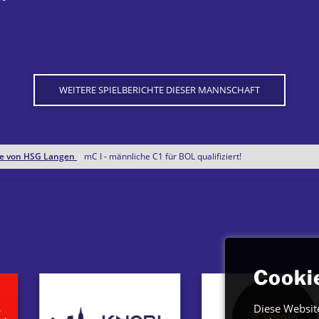
WEITERE SPIELBERICHTE DIESER MANNSCHAFT
hte von HSG Langen
|
mC I - männliche C1 für BOL qualifiziert!
Cooki
Diese Websit