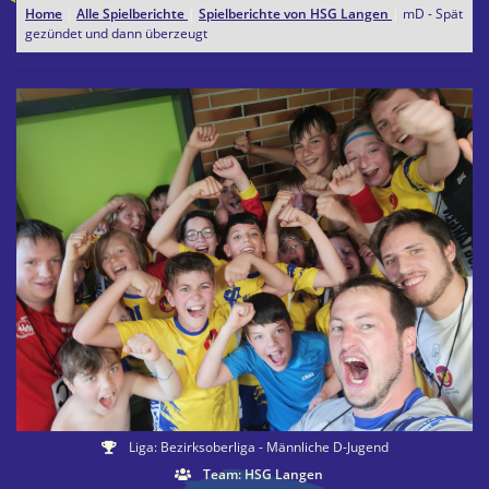
Home
|
Alle Spielberichte
|
Spielberichte von HSG Langen
|
mD - Spät
gezündet und dann überzeugt
Liga: Bezirksoberliga - Männliche D-Jugend
Team: HSG Langen