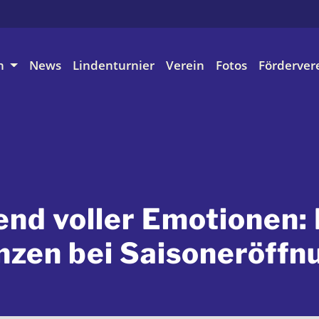
n
News
Lindenturnier
Verein
Fotos
Förderver
end voller Emotionen: 
nzen bei Saisoneröffn