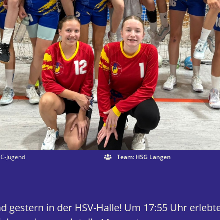
e C-Jugend
Team: HSG Langen
!
 gestern in der HSV-Halle! Um 17:55 Uhr erlebte