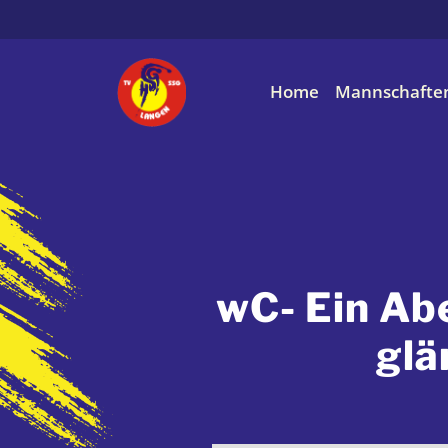
Home
Mannschafte
wC- Ein Ab
glä