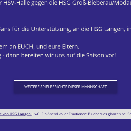
der HSV-Halle gegen die HSG Groß-Bieberau/Moda
ans für die Unterstützung, an die HSG Langen, i
lem an EUCH, und eure Eltern.
 - dann bereiten wir uns auf die Saison vor!
WEITERE SPIELBERICHTE DIESER MANNSCHAFT
hte von HSG Langen
|
wC- Ein Abend voller Emotionen: Blueberries glänzen bei S